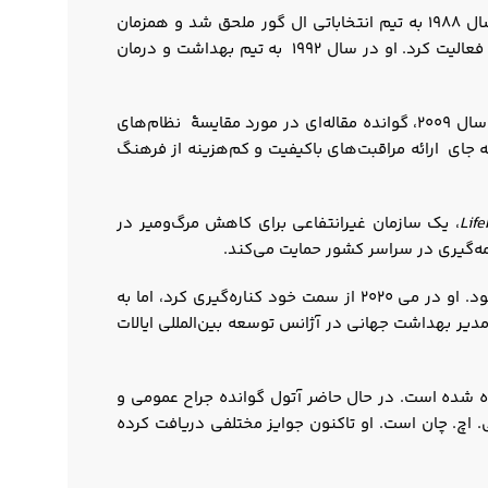
آتول گوانده در مقطع کارشناسی، به‌عنوان داوطلب به کمپین ریاست‌جمهوری گری هارت پیوست. پس از اتمام این دوره، در سال ۱۹۸۸ به تیم انتخاباتی ال گور ملحق شد و همزمان
به‌عنوان پژوهشگر بهداشت برای نماینده جیم کوپر از تنسی، که نویسندۀ طرحی برای رقابت مدیریت‌شده در حوزۀ سلامت بود، فعالیت کرد. او در سال ۱۹۹۲ به تیم بهداشت و درمان
در سال ۱۹۹۸ آتول گوانده به عنوان نویسنده در نیویورکر مشغول به کار شد و در ژانویه ۲۰۲۲ از این سمت کناره‌گیری کرد. در سال ۲۰۰۹، گوانده مقاله‌ای در مورد مقایسۀ نظام‌های
جای ارائه مراقبت‌های باکیفیت و کم‌هزینه‌ از فرهنگ
Life
، یک سازمان غیرانتفاعی برای کاهش مرگ‌ومیر در
ه‌گیری در سراسر کشور حمایت می‌کند.
شد که توسط وارن بافت، جف بزوس و جیمی دیمون تاسیس شده بود. او در می ۲۰۲۰ از سمت خود کناره‌گیری کرد، اما به
انویه ۲۰۲۱ به فعالیت خود پایان داد. آتول گوانده در ژانویه ۲۰۲۲ به عنوان معاون مدیر بهداشت جهانی در آژانس توسعه بین‌المللی ایالات
ون بار دیده شده است. در حال حاضر آتول گوانده جراح عمومی و
 عمومی هاروارد تی. اچ. چان است. او تاکنون جوایز مختلفی دریافت کرده