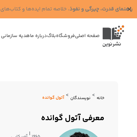
راهنمای قدرت، چیرگی و نفوذ
، خلاصه تمام ایده‌ها و کتاب‌های رابرت گرین (کد MPS - ده
صفحه اصلی
فروشگاه
بلاگ
درباره ما
هدیه سازمانی 
>
>
آتول گوانده
خانه
نویسندگان
معرفی آتول گوانده
|
۱۹۶۵
آمریکایی