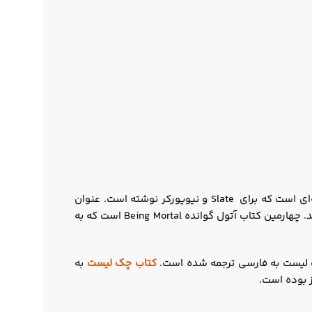
آتول گوانده تاکنون چهار کتاب نوشته است. نخستین کتاب او Complications بود که در سال 2002 منتشر شد و شامل ۱۴ مقاله‌ای است که برای Slate و نیویورکر نوشته است. عنوان
دومین کتاب او Better است که در سال 2007 منتشر شد. این کتاب فضایل اصلی برای موفقیت در رشتۀ پزشکی را معرفی می‌کند. چهارمین کتاب آتول گوانده Being Mortal است که به
کتاب چک لیست
به
 بوده است.