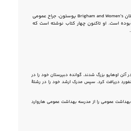
آتول گوانده جراح، نویسنده و پژوهشگر بهداشت عمومی آمریکایی است. او در بیمارستان Brigham and Women’s یوستون، جراح عمومی
ورۀ COVID-19 رئیس‌جمهور آمریکا نیز بوده است. او تاکنون چهار کتاب نوشته است که
و خواهرش در آتن اوهایو بزرگ شدند. گوانده دبیرستان خود را در
 از دانشگاه استنفورد دریافت کرد. سپس مدرک ارشد خود را در رشتۀ
را از دانشکده پزشکی هاروارد و در سال ۱۹۹۹ مدرک کارشناسی ارشد بهداشت عمومی را از مدرسه بهداشت عمومی هاروارد