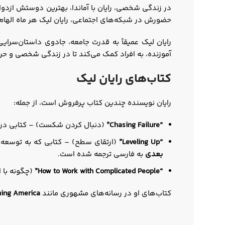
در زندگی شخصی، رایان با آماندا، بهترین دوستش ازدو
حضورش در شبکه‌های اجتماعی، رایان لیک هر ماه الهام‌بخش بیش از ۵۰,۰۰۰ نفر برای دنبال کردن رویاهایشان و رسیدن 
رایان لیک عمیقاً به قدرت جامعه، جادوی داستان‌سرایی 
آموزنده، به افراد کمک می‌کند تا در زندگی شخصی و حر
کتاب‌های رایان لیک
رایان نویسنده چندین کتاب پرفروش است، از جمله:
“Chasing Failure”
(دنبال کردن شکست) – کتابی دربا
“Leveling Up”
(ارتقای سطح) – کتابی که به توسعه فردی و حرفه‌ای می‌پردازد
بعدی
به فارسی ترجمه شده است.
“How to Work with Complicated People”
(چگونه با ا
کتاب‌های او در رسانه‌های مشهوری مانند
ing America