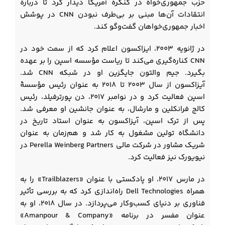
حزب جمهوری‌خواه در کنگره آمریکا دیدار کرد تا دربارۀ
انتقادات آن‌ها مبنی بر بی‌طرف نبودن CNN در پوشش
اخبار جمهوری‌خواهان گفت‌وگو کند.
در ژانویه ۲۰۰۳، ایزاکسون اعلام کرد که از سمت خود در
CNN کناره‌گیری می‌کند تا ریاست مؤسسه اسپن را بر عهده
بگیرد. جیم والتون جایگزین او در شبکه CNN شد.
آیزاکسون از سال ۲۰۰۳ تا ۲۰۱۸ به عنوان رئیس مؤسسۀ
اسپن فعالیت کرد و در نوامبر ۲۰۱۷، دن پورترفیلد، رئیس
کالج فرانکلین و مارشال، به عنوان جانشین او معرفی شد.
پس از ترک اسپن، آیزاکسون به عنوان استاد تاریخ در
دانشگاه تولین مشغول به کار شد و هم‌زمان به عنوان
شریک مشاور در شرکت مالی Perella Weinberg Partners در
نیویورک نیز فعالیت کرد.
در مارس ۲۰۱۷، او پادکستی با عنوان «Trailblazers» را به
همراه Dell Technologies راه‌اندازی کرد که به بررسی تأثیر
فناوری بر دنیای کسب‌وکار می‌پردازد. در سال ۲۰۱۸، او به
عنوان مفسر در برنامه «Amanpour & Company»