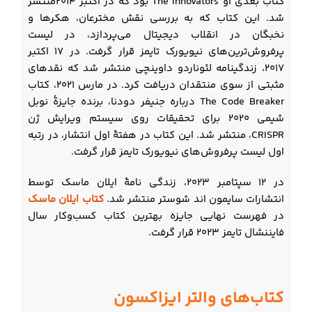
کتاب بعدی او The Innovators بود که در اکتبر ۲۰۱۴منتشر
شد. این کتاب که به بررسی نقش مخترعان، هکرها و
نخبگان در انقلاب دیجیتال می‌پردازد، در لیست
پرفروش‌ترین‌های نیویورک تایمز قرار گرفت. در ۱۷ اکتبر
۲۰۱۷، زندگینامه لئوناردو داوینچی منتشر شد که نقدهای
مثبتی از سوی منتقدان دریافت کرد. در مارس ۲۰۲۱، کتاب
The Code Breaker درباره جنیفر دودنا، برنده جایزۀ نوبل
شیمی ۲۰۲۰ برای تحقیقات روی سیستم ویرایش ژن
CRISPR، منتشر شد. این کتاب در هفتۀ اول انتشار، در رتبه
اول لیست پرفروش‌های نیویورک تایمز قرار گرفت.
در ۱۲ سپتامبر ۲۰۲۳، زندگی نامۀ ایلان ماسک توسط
انتشارات سایمون اند شوستر منتشر شد.
کتاب ایلان ماسک
در فهرست نهایی جایزه بهترین کتاب کسب‌وکار سال
فایننشال تایمز ۲۰۲۳ قرار گرفت.
کتاب‌های والتر ایزاکسون