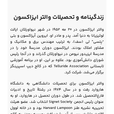
زندگینامه و تحصیلات والتر ایزاکسون
والتر ایزاکسون در ۲۰ مه ۱۹۵۲ در شهر نیواورلئان ایالت
لوئیزیانا به دنیا آمد. پدر و مادر او، ایروین آیزاکسون و بتی
“بِتسی” لی (سف)، به ترتیب مهندس برق و مکانیک و
مشاور املاک بودند. ایزاکسون دوران مدرسۀ خود را در
مدرسۀ ایزیدور نیومن در نیواورلئان گذراند و در آنجا رئیس
شورای دانش‌آموزی بود. علاوه بر این، او در برنامه آموزشی
تابستانی Telluride Association که در کالج دیپ اسپرینگز
برگزار می‌شد، شرکت کرد.
والتر ایزاکسون برای تحصیلات دانشگاهی به دانشگاه
هاروارد رفت و در سال ۱۹۷۴ در رشتۀ تاریخ و ادبیات
فارغ‌التحصیل شد. در طول دوران تحصیل در هاروارد، او به
عنوان رئیس انجمن Signet Society انتخاب شد، عضو هیئت
تحریریه نشریه طنز Harvard Lampoon بود و در خانه لوول