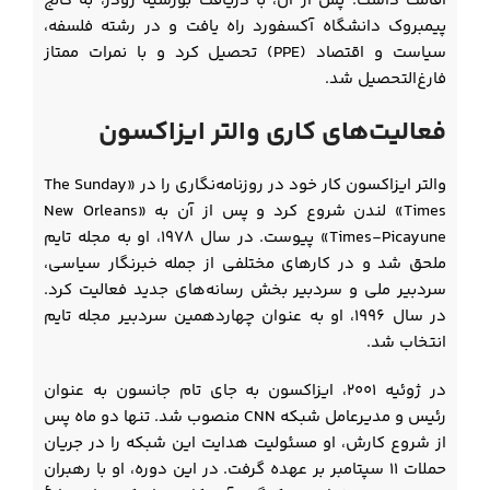
اقامت داشت. پس از آن، با دریافت بورسیه رودز، به کالج
پیمبروک دانشگاه آکسفورد راه یافت و در رشته فلسفه،
سیاست و اقتصاد (PPE) تحصیل کرد و با نمرات ممتاز
فارغ‌التحصیل شد.
فعالیت‌های کاری والتر ایزاکسون
والتر ایزاکسون کار خود در روزنامه‌نگاری را در «The Sunday
Times» لندن شروع کرد و پس از آن به «New Orleans
Times-Picayune» پیوست. در سال ۱۹۷۸، او به مجله تایم
ملحق شد و در کارهای مختلفی از جمله خبرنگار سیاسی،
سردبیر ملی و سردبیر بخش رسانه‌های جدید فعالیت کرد.
در سال ۱۹۹۶، او به عنوان چهاردهمین سردبیر مجله تایم
انتخاب شد.
در ژوئیه ۲۰۰۱، ایزاکسون به جای تام جانسون به عنوان
رئیس و مدیرعامل شبکه CNN منصوب شد. تنها دو ماه پس
از شروع کارش، او مسئولیت هدایت این شبکه را در جریان
حملات ۱۱ سپتامبر بر عهده گرفت. در این دوره، او با رهبران