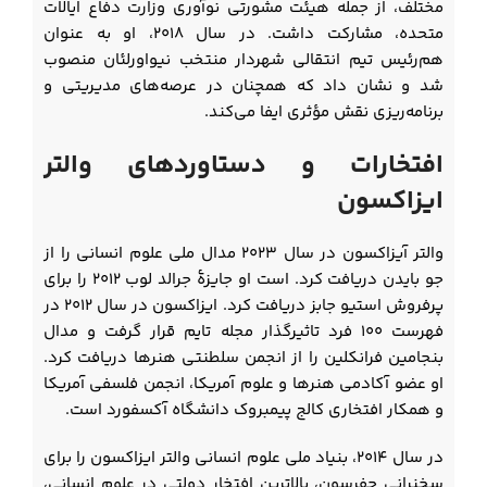
مختلف، از جمله هیئت مشورتی نوآوری وزارت دفاع ایالات
متحده، مشارکت داشت. در سال ۲۰۱۸، او به عنوان
هم‌رئیس تیم انتقالی شهردار منتخب نیواورلئان منصوب
شد و نشان داد که همچنان در عرصه‌های مدیریتی و
برنامه‌ریزی نقش مؤثری ایفا می‌کند.
افتخارات و دستاوردهای والتر
ایزاکسون
والتر آیزاکسون در سال ۲۰۲۳ مدال ملی علوم انسانی را از
جو بایدن دریافت کرد. است او جایزۀ جرالد لوب ۲۰۱۲ را برای
پرفروش استیو جابز دریافت کرد. ایزاکسون در سال ۲۰۱۲ در
فهرست ۱۰۰ فرد تاثیرگذار مجله تایم قرار گرفت و مدال
بنجامین فرانکلین را از انجمن سلطنتی هنرها دریافت کرد.
او عضو آکادمی هنرها و علوم آمریکا، انجمن فلسفی آمریکا
و همکار افتخاری کالج پیمبروک دانشگاه آکسفورد است.
در سال ۲۰۱۴، بنیاد ملی علوم انسانی والتر ایزاکسون را برای
سخنرانی جفرسون، بالاترین افتخار دولتی در علوم انسانی،