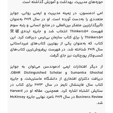
حوزه‌های مدیریت، بهداشت و آموزش گذاشته است.
امی ادمنسون، در زمینه مدیریت و ایمنی روانی، جوایز
متعددی را به‌دست آورده است. او در سال ۲۰۱۹ به‌عنوان
تأثیرگذارترین متفکر بین‌المللی در منابع انسانی و رتبه سوم
فهرست Thinkers50 انتخاب شد و جایزه ایده‌ی突破
Thinkers50 را برای کتاب سازمان بی‌ترس دریافت کرد. این
کتاب، که به‌عنوان یکی از بهترین کتاب‌های غیرداستانی
سال ۲۰۱۹ شناخته شد، در فهرست پرفروش‌ترین کتاب‌های
کسب‌وکار پورچلایت نیز جای گرفت.
از دیگر افتخارات ایمی ادموندسن می‌توان به جوایز
Sumantra Ghoshal و OBHR Distinguished Scholar،
دریافت دکترای افتخاری از دانشگاه ماستریخت، و جایزه
کتاب سال فایننشال تایمز در سال ۲۰۲۳ برای کتاب در
ستایش اشتباه اشاره کرد. همچنین، مقاله او در Harvard
Business Review در سال ۲۰۱۹ نامزد نهایی جایزه McKinsey
شد.