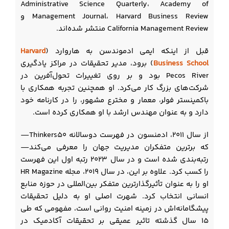
Administrative Science Quarterly، Academy of
Management Journal، Harvard Business Review و
California Management Review منتشر شده‌اند.
قبل از اینکه ایمی ادموندسن به هاروارد (
Harvard
Business School
) برود، مدیر تحقیقات در مراکز یادگیری
Pecos River بود و بر روی تغییرات تحول‌آفرین در
شرکت‌های بزرگ کار می‌کرد. او همچنین تجربه همکاری با
باکمینستر فولر، معمار و مخترع مشهور، را در کارنامه خود
دارد و به عنوان مهندس ارشد با او همکاری کرده است.
از سال ۲۰۱۱، ادمنسون در فهرست دوسالانه Thinkers50—
که برترین متفکران مدیریت جهان را معرفی می‌کند—
رتبه‌بندی شده است و در سال ۲۰۲۳ رتبه اول این فهرست
را کسب کرد. علاوه بر این، در سال ۲۰۱۹، مجله HR Magazine
او را به عنوان تأثیرگذارترین متفکر بین‌المللی در حوزه منابع
انسانی انتخاب کرد. شهرت اصلی او به دلیل تحقیقات
پیشگامانه‌اش در زمینه امنیت روانی است، مفهومی که طی
۱۵ سال گذشته تاثیر عمیقی بر تحقیقات آکادمیک در