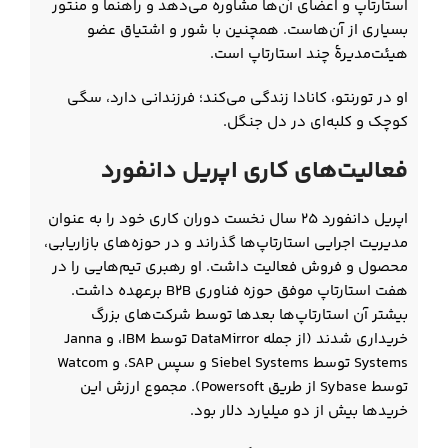
استارتاپ و اعضای آن‌ها مشاوره می‌دهد و راهنما و منتور
بسیاری از آن‌هاست. همچنین با شور و اشتیاق عضو
هیئت‌مدیرهٔ چند استارتاپ است.
او در تورنتو، کانادا زندگی می‌کند؛ فرزندانی دارد، سگی
کوچک و کلبه‌ای در دل جنگل.
فعالیت‌های کاری اپریل دانفورد
اپریل دانفورد ۲۵ سال نخست دوران کاری خود را به عنوان
مدیریت اجرایی استارتاپ‌ها گذراند و در حوزه‌های بازاریابی،
محصول و فروش فعالیت داشت. او رهبری تیم‌هایی را در
هفت استارتاپ موفق حوزه فناوری B2B برعهده داشت.
بیشتر آن استارتاپ‌ها بعدها توسط شرکت‌های بزرگ
خریداری شدند (از جمله DataMirror توسط IBM، و Janna
Systems توسط Siebel Systems و سپس SAP، و Watcom
توسط Sybase از طریق Powersoft). مجموع ارزش این
خریدها بیش از دو میلیارد دلار بود.