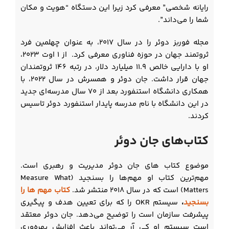
رایانه شخصی” معرفی کرد زیرا این دستگاه “هویت و مکان
شما را می‌داند”.
مجله فوربز دوئر را در سال ۲۰۱۷، به عنوان چهلمین فرد
ثروتمند جهان در حوزه فناوری معرفی کرد. از ۱ اوت ۲۰۲۳،
او با دارایی خالص ۱۱.۹ میلیارد دلار، در رتبه ۱۴۶ ثروتمندان
جهان قرار داشت. جان دوئر و همسرش در سال ۲۰۲۲، با
همکاری دانشگاه استنفورد بعد از ۷۰ سال مدرسه‌ای جدید
در این دانشگاه با نام مدرسه پایدار استنفورد دوئر تاسیس
کردند.
کتاب‌های جان دوئر
موضوع کتاب های جان دوئر مدیریت و رهبری است.
مهم‌ترین کتاب او مهم‌ها را بسنجید (Measure What
Matters) است که در سال ۲۰۱۸ منتشر شد.
کتاب مهم ها را
بسنجید
،
سیستم OKR را که برای تعیین هدف و پیگیری
پیشرفت سازمان است را توضیح می‌دهد. جان دوئر معتقد
است سیستم او کی آر می‌تواند باعث افزایش بهره‌وری