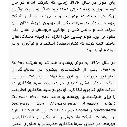
جان دوئر در سال ۱۹۷۴، زمانی که شرکت intel در حال
توسعه ریزپردازنده ۸ بیتی 8080 بود که آن زمان یک نوآوری
بزرگ در صنعت فناوری محسوب می‌شد، به این شرکت
پیوست. دوئر به سرعت یکی از بهترین فروشندگان این
شرکت شد و دانش فنی و توانایی فروشش را نشان داد.
علاوه بر این، دوئر چندین حق اختراع در زمینه دستگاه‌های
حافظه ثبت کرده که نشان‌دهنده استعداد و نوآوری او در
حوزه فناوری بود.
در سال ۱۹۸۰، به دوئر پیشنهاد شد که به شرکت
Kleiner
Perkins
، یکی از شرکت‌های پیشرو در سرمایه‌گذاری
خطرپذیر، بپیوندد. او این پیشنهاد را پذیرفت. در این
شرکت، دوئر نقشی کلیدی در مدیریت سرمایه‌گذاری در
شرکت‌های فناوری ایفا کرد. او توزیع سرمایه‌گذاری خطرپذیر
را برای شرکت‌های برجسته‌ای مانند
،
Netscape
،
Compaq
Symantec
،
Sun Microsystems
،
Amazon
،
Intuit
،
Macromedia
و
Google
برعهده داشت. این فعالیت‌ها علاوه
بر موفقیت شرکت‌ها، دوئر را به یکی از تاثیرگذارترین
چهره‌ها در دنیای سرمایه‌گذاری خطرپذیر و فناوری تبدیل