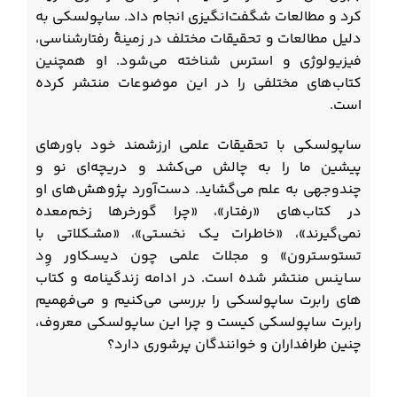
کرد و مطالعات شگفت‌انگیزی انجام داد. ساپولسکی
به
دلیل مطالعات و تحقیقات مختلف در زمینۀ رفتارشناسی،
فیزیولوژی و استرس شناخته می‌شود. او همچنین
کتاب‌های مختلفی را در این موضوعات منتشر کرده
است.
ساپولسکی با تحقیقات علمی ارزشمند خود باورهای
پیشین ما را به چالش می‌کشد و دریچه‌ای نو و
چندوجهی به علم می‌گشاید. دست‌آورد پژوهش‌های او
در کتاب‌های «رفتـار»، «چرا گورخر‌ها زخم‌معده
نمی‌گیرند»، «خاطـرات یـک نخسـتی»، «مشـکلاتی با
تستوسـترون» و مجلات علمی چون دیسـکاور وِد
سـاینس منتشر شده است.
در ادامه زندگینامه و کتاب
های رابرت ساپولسکی را بررسی می‌کنیم و می‌فهمیم
رابرت ساپولسکی کیست و چرا این ساپولسکی معروف،
چنین طرافداران و خوانندگان پرشوری دارد؟