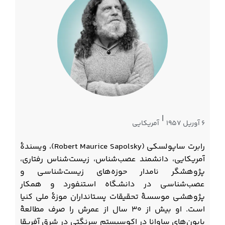
|
۶ آوریل ۱۹۵۷
آمریکایی
رابرت‌ ساپولسکی (Robert
Sapolsky)،
Maurice
ویسندۀ
آمریکایی،
دانشمند عصب‌شناس، زیست‌شناس رفتاری،
پژوهشگر نامدار حوزه‌های زیست‌شناسـی و
عصب‌شناسـی در دانشـگاه اسـتنفورد و همکار
پژوهشـی موسسـۀ تحقیقات پسـتانداران موزۀ ملی کنیا
اسـت. او بیش از ۳۰ سال از عمرش را صرف مطالعۀ
بابون‌های ساوانا در اکوسیستم سرنگتی در شرق آفریقا