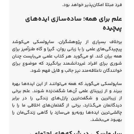
فـرد مبتلا امکان‌پذیر خواهد بود.
علم برای همه؛ ساده‌سـازی ایده‌هـای
پیچیده
برخلاف بسیاری از پژوهشگران، ساپولسکی می‌کوشد
پیچیدگی‌های علمی را با زبانی روان، گیرا و گاه طنزآمیز برای
همه بیان کند. او می‌گوید هـر کتـاب علمـی می‌بایست چنـان
شـوری بـرای افـراد غیردانشـمند برانگیـزد که موضـوع بـرای
خوانندگان ناعلاقـه‌مند نیـز جالب و قابل فهم شـود.
ساپولسکی می‌گوید که همه می‌تواننـد از ایـن ایده‌هـا بهره
ببرند و از زیربنای علمی آن‌هـا شگفت‌زده شـوند. علـم برخی
از زیباترین و شگفت‌ترین پازل‌هـای زندگـی را در برابر
دیدگانمان می‌گـذارد، برخی از گفتمان‌های اخلاقی ما را با
چالشی‌ترین ایده‌هـا روبه‌رو می‌سازد یا گاهی زندگی‌مان را
بهبـود می‌بخشـد.
ساپولسکی در شبکه‌های اجتماعی