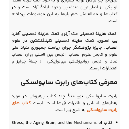
تجربه‌ی جو روگان توجه بسیاری را به خود جلب کرده است.
او یکی از اصلی‌ترین منتقدین وجود ارادۀ آزاد است و در
کتاب‌ها و مطالعاتش هم بارها به این موضوعات پرداخته
است.
کمک هزینۀ تحصیلی مک آرتور، کمک هزینۀ تحصیلی آلفرد
پی اسلون، کمک هزینه تحصیلی کلینگنشتین در علوم
اعصاب، جایزه پژوهشگر جوان ریاست جمهوری بنیاد ملی
علوم و انجمن علوم اعصاب، انجمن بین المللی روان اعصاب
غدد و انجمن روانپزشکی بیولوژیکی از جملۀ جوایز و
افتخارات اوست.
معرفی کتاب‌های رابرت ساپولسکی
رابرت ساپولسکی نویسندۀ چند کتاب پرفروش در مورد
رفتارهای انسانی و تاثیرات آن‌ها است. لیست
کتاب های
رابرت ساپولسکی
به شرح زیر است.
کتاب Stress, the Aging Brain, and the Mechanisms of