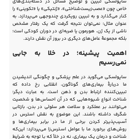
ساپولسکی تبیین و توضیح مسائل در دسته‌بندی‌های
خاص چون «عصب‌زیست‌شناختی»، «ژنتیکی» یا «تکوینی» را
کنار می‌گذارد و به تبیین رویکردی چندوجهی می‌پردازد. به
عنوان مثال؛ نمی‌‌توان نتیجه گرفت که یک رفتار مشخص
ناشی از یک ژن، هورمون یا ضربه‌ای در دوران کودکی است؛
بلکه مجموعۀ عامل‌های دیگری در بروز آن نقش دارند.
اهمیت پیشینه؛ در خلا به جایی
نمی‌رسیم
ساپولسکی می‌گوید در علم پزشکی و چگونگی اندیشیدن
ما دربارۀ بیماری‌های گوناگون، انقلابی رخ داده که
تبیین‌کننده ارتباط بدن و ذهن اسـت. به عبارت دیگر؛
شناخت انـواع شـیوه‌هایی کـه در آن احساس‌ها و شخصیت
می‌تواننـد بـر عملکرد و سلامت هـر سلولی در بدن، بازتابی
شگرف داشـته باشند. این موضوع به نقش استرس در
آسـیب‌پذیرتر کـردن برخـی از مـا در برابـر بیمـاری‌ها و
روش‌هـای برخورد مـا با عوامل اسـترس‌زا می‌پردازد؛ این‌کـه
شناخت و درمان یـک بیمـاری، نـه در خلأ کـه بـا توجه به شـرایط