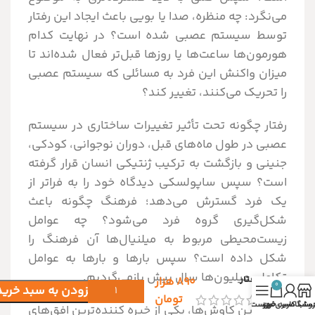
می‌نگرد: چه منظره، صدا یا بویی باعث ایجاد این رفتار
توسط سیستم عصبی شده است؟ در نهایت کدام
هورمون‌ها ساعت‌ها یا روزها قبل‌تر فعال شده‌اند تا
میزان واکنش این فرد به مسائلی که سیستم عصبی
را تحریک می‌کنند، تغییر کند؟
رفتار چگونه تحت تأثیر تغییرات ساختاری در سیستم
عصبی در طول ماه‌های قبل، دوران نوجوانی، کودکی،
جنینی و بازگشت به ترکیب ژنتیکی انسان قرار گرفته
است؟ سپس ساپولسکی دیدگاه خود را به فراتر از
یک فرد گسترش می‌دهد؛ فرهنگ چگونه باعث
شکل‌گیری گروه فرد می‌شود؟ چه عوامل
زیست‌محیطی مربوط به میلنیال‌ها آن فرهنگ را
شکل داده است؟ سپس بارها و بارها به عوامل
تکاملی میلیون‌ها سال پیش بازمی‌گردیم.
رفتار
۸۹۰
هزار
0
افزودن به سبد خرید
تومان
روشگاه
ساب کاربری من
سبد خرید
فهرست
نتیجهٔ این کاوش‌ها، یکی از خیره کننده‌ترین افق‌های