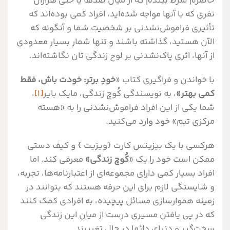
حاضرم شرط ببندم که از میان صدها یا حتی هزاران
نفری که با آنها مواجه شده‌اید، افراد کمی بوده‌اند که
تأثیری فراموش‌نشدنی بر شخصیت شما و آنگونه که
الآن هستید، گذاشته باشند و تنها شمار بسیار معدودی
از آنها، اثری پاک‌نشدنی بر لوح زندگی تان نگاشته‌اند.
با خواندن و فراگیری کتاب «
خودِ برتر: خودت باش، فقط
کمی بهتر»
، به نویسندگی کُوچ زندگی، مایک بایر
[1]
،
شما یکی از این افراد فراموش‌نشدنی را به «هسته
مرکزی تیم» خود وارد می‌کنید.
هرکسی با یک بیزینس کارت {ویزیت } و کیف دستی
ممکن است خود را یک «
کُوچ زندگی»
معرفی کند. اما
افراد بسیار کمی دارای مجموعه‌ای از اعتبار‌نامه‌ها، تجربه،
و شایستگی لازم برای این حرفه هستند که بتوانند در
زمینه هموار‌سازی مسائل پیچیده، به افرادی کمک کنند
که در پی یافتن مسیری درست از میان این زندگی
سخت‌گیر و دنیای دائما در حال تغییرند.