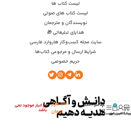
لیست کتاب ها
لیست کتاب های صوتی
نویسندگان و مترجمان
هدایای تبلیغاتی 🎁
سایت مجله کسب‌وکار هاروارد فارسی
شرایط ارسال و مرجوعی کتاب‌ها
حریم خصوصی
۹۹۰
هزار
سپتامبر-اکتبر
در انبار موجود نمی
0
باشد
2022
تومان
روشگاه
ساب کاربری من
سبد خرید
فهرست