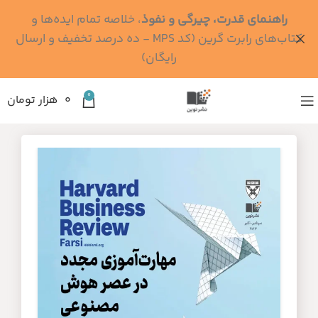
راهنمای قدرت، چیرگی و نفوذ
، خلاصه تمام ایده‌ها و
کتاب‌های رابرت گرین (کد MPS - ده درصد تخفیف و ارسال
رایگان)
0
۰
هزار تومان