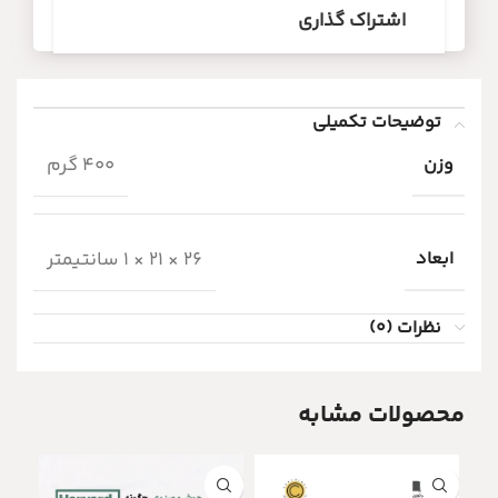
اشتراک گذاری
توضیحات تکمیلی
وزن
400 گرم
ابعاد
26 × 21 × 1 سانتیمتر
نظرات (0)
محصولات مشابه
ناموج