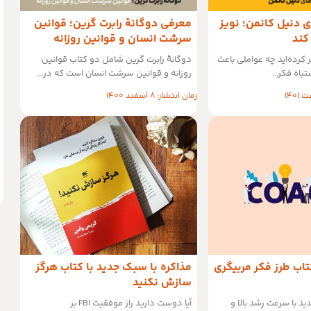
 دنیل کانمن؛ نویز
معرفی دوگانهٔ رابرت گرین؛ قوانین
کند
سرشت انسان و قوانین روزانه
ر کرده‌اید چه عواملی باعث
دوگانهٔ رابرت گرین شامل دو کتاب قوانین
باه فکر...
روزانه و قوانین سرشت انسان است که در...
زمان انتشار: 8 اسفند 1400
تاب طرز فکر مربیگری
مذاکره با سبک جدید با کتاب هرگز
سازش نکنید
ید با سرعت رشد بالا و
آیا دوست دارید راز موفقیت FBI بر