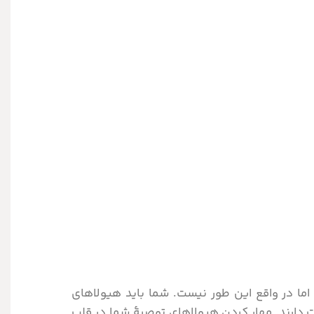
 اما در واقع این طور نیست. شما باید هیولاهای
لت دارند. مهار کردن هیولاهای توصیۀ شما در قلب