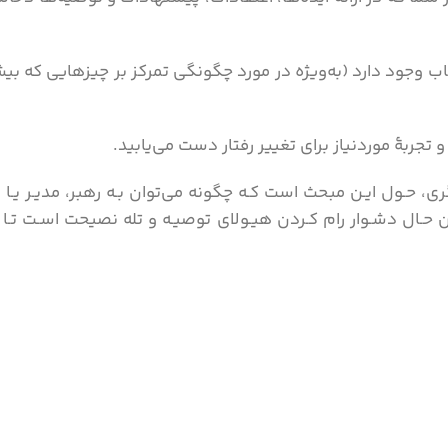
ب وجود دارد (به‌ویژه در مورد چگونگی تمرکز بر چیزهایی که بیش
تجربۀ موردنیاز برای تغییر رفتار دست می‌یابید.
 حـول ایـن مبحث است کـه چگونه می‌توان بـه رهبر، مدیـر یـا 
ن حـال دشـوار رام کـردن هیـولای توصیـه و تله نصیحت اسـت تـا ب