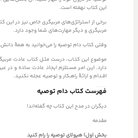
این کتاب نهفته است.
برخی از استراتژی‌های مربیگری خاص نیز در این کتا
مربیگری و دیگر مهارت‌های شما وجود دارد.
وقتی کتاب دام توصیه را می‌خوانید به همۀ دانش و 
موضوع این کتـاب، درست مثـل کتاب عادت مربیگری،
دارد. ایـن امـر مسـتلزم ایجاد عادت ساده و در عی
اقـدام و ارائـۀ راهـکار و توصیـه عجلـه نکنیـد.
فهرست کتاب دام توصیه
دیگران در مدح این کتاب چه گفته‌اند!
مقدمه
بخش اول) هیولای توصیه‌ را رام کنید