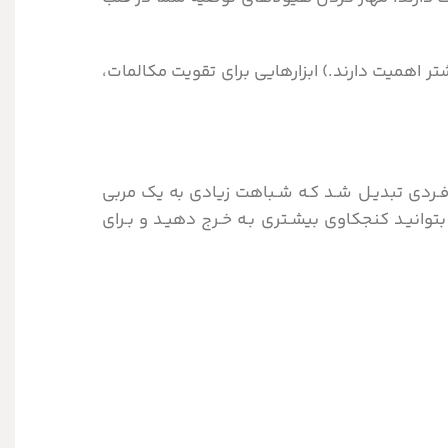
تر اهمیت دارند.) ابزارهایی برای تقویت مکالمات،
فـردی تبدیـل شـد کـه شـباهت زیادی به یک مربی
توانیـد کنجکاوی بیشـتری بـه خـرج دهیـد و بـرای