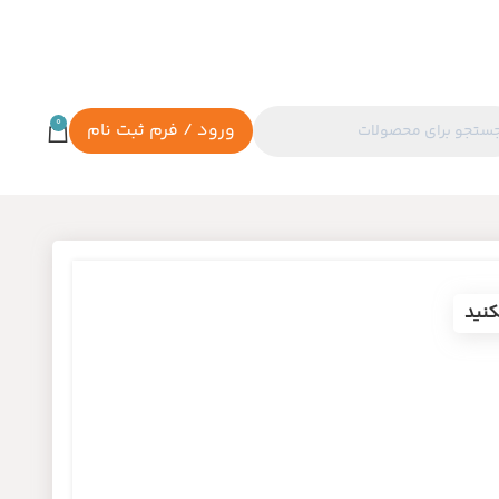
0
ورود / فرم ثبت نام
نید