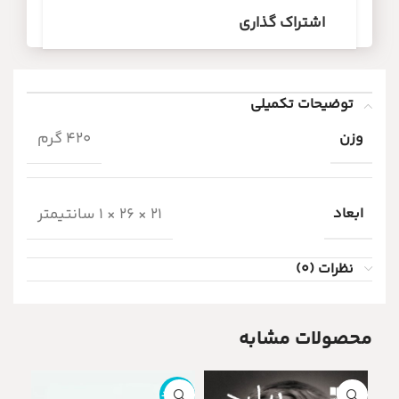
اشتراک گذاری
توضیحات تکمیلی
وزن
420 گرم
ابعاد
21 × 26 × 1 سانتیمتر
نظرات (0)
محصولات مشابه
ناموجود
ناموج