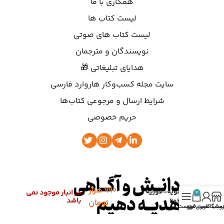
همکاری با ما
لیست کتاب ها
لیست کتاب های صوتی
نویسندگان و مترجمان
هدایای تبلیغاتی 🎁
سایت مجله کسب‌وکار هاروارد فارسی
شرایط ارسال و مرجوعی کتاب‌ها
حریم خصوصی
۹۹۰
هزار
ژانویه-فوریه
در انبار موجود نمی
0
باشد
2022
تومان
روشگاه
ساب کاربری من
سبد خرید
فهرست