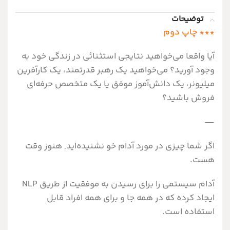
توضیحات
*** چاپ دوم
آيا واقعا مي‌خواهيد نتايجي استثنائي در زندگي خود به
وجود آوريد؟ مي‌خواهيد يک رهبر قدرتمند، يک کارآفرین
ميليونر، يک دانش‌آموز موفق یا يک متخصص حرفه‌اي
فروش باشيد؟
—
اگر شما چيزي در مورد آدام خو نشنيده‌ايد, هنوز وقت
هست.
آدام سيستمي را براي رسیدن به موفقيت از طريق NLP
ایجاد کرده که در همه جا و برای همه افراد قابل
استفاده است.