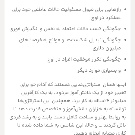
رازهايي براي قبول مسئوليت حالات عاطفي خود براي
عملکرد در اوج
چگونگي کسب حالات اعتماد به نفس و انگيزش فوري
چگونگي تبديل شکست‌ها و موانع به فرصت‌هاي
ميليون دلاري
چگونگي تکرار موفقيت افراد در اوج
و بسياري موارد ديگر
اينها همان استراتژي‌هايی هستند که آدام خو براي
تغيير خود از يک دانش‌آموز مردود، به يک کارآفرین
ميليونر ٢۶ساله به کار برد. همچنين اين استراتژي‌ها
توانسته به هزاران دانش‌آموز و متخصص قدرت دهد تا
به روابط بهتر و سلامت کامل دست يابند و به رشد فردي
نائل گردند … و حالا، اين شانس به شما داده شده تا
کاري مشابه انجام دهيد.