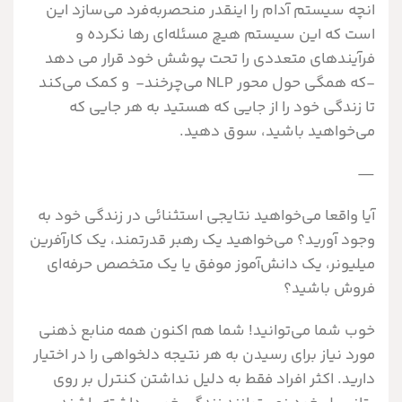
انچه سيستم آدام را اينقدر منحصربه‌فرد مي‌سازد اين
است که اين سيستم هيچ مسئله‌اي رها نکرده و
فرآيندهاي متعددي را تحت پوشش خود قرار مي دهد
-که همگي حول محور NLP مي‌چرخند- و کمک مي‌کند
تا زندگي خود را از جايي که هستيد به هر جايي که
مي‌خواهيد باشيد، سوق دهيد.
—
آيا واقعا مي‌خواهيد نتايجي استثنائي در زندگي خود به
وجود آوريد؟ مي‌خواهيد يک رهبر قدرتمند، يک کارآفرین
ميليونر، يک دانش‌آموز موفق یا يک متخصص حرفه‌اي
فروش باشيد؟
خوب شما مي‌توانيد! شما هم اکنون همه منابع ذهني
مورد نياز برای رسيدن به هر نتيجه دلخواهي را در اختيار
داريد. اکثر افراد فقط به دليل نداشتن کنترل بر روي