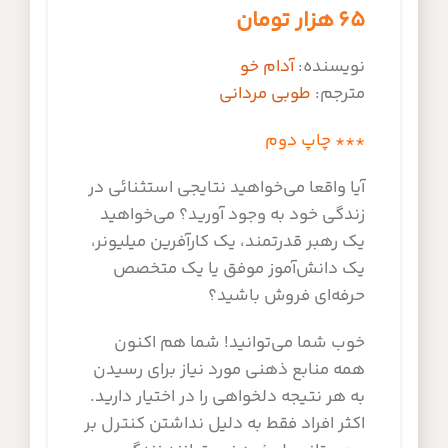
۶۵
هزار تومان
نویسنده:
آدام خو
مترجم:
طوبی مردانی
*** چاپ دوم
آيا واقعا مي‌خواهيد نتايجي استثنائي در
زندگي خود به وجود آوريد؟ مي‌خواهيد
يک رهبر قدرتمند، يک کارآفرین ميليونر،
يک دانش‌آموز موفق یا يک متخصص
حرفه‌اي فروش باشيد؟
خوب شما مي‌توانيد! شما هم اکنون
همه منابع ذهني مورد نياز برای رسيدن
به هر نتيجه دلخواهي را در اختيار داريد.
اکثر افراد فقط به دليل نداشتن کنترل بر