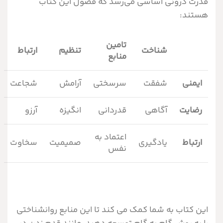
قدرت درونی اساسی می‌رسد که فصول این کتاب
هستند:
تامین
شناخت
تنظیم
ارتباط
منابع
ایمنی
شفقت
سرسختی
آرامش
شجاعت
رضایت
آگاهی
قدردانی
انگیزه
آرزو
اعتماد به
ارتباط
یادگیری
صمیمیت
سخاوت
نفس
این کتاب به شما کمک می کند تا این منابع روانشناختی