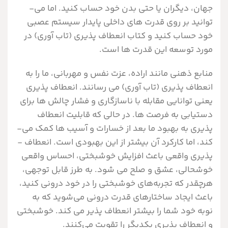
جهان، دیگران یا حتی بدن خود حساب کنید. اما می­
توانید بر روی قدرت­ های داخلی پایدار سیستم عصبی
خود حساب کنید و کتاب انعطاف پذیری (تاب آوری) در
مورد توسعه این قدرت­ ها است.
منابع ذهنی مانند اراده، عزت­ نفس و مهربانی، ما را به
انعطاف­ پذیری (تاب آوری) می­ رسانند. انعطاف پذیری
یعنی توانایی مقابله با ناسازگاری و فشار چالش­ ها برای
دستیابی به فرصت ­ها. در حالی که قابلیت انعطاف
پذیری به بهبود ما بعد از خسارات و آسیب ­ها کمک می­
کند، اما کارکرد آن بیشتر از این بهبودی است. انعطاف ­
پذیری واقعی باعث افزایش خوشبختی، احساس واقعی
خوشحالی، عشق و صلح می­ شود. به طرز قابل توجهی،
هرچقدر که تجربه‌های خوشبختی را در خود درونی کنید،
باعث ایجاد ساختارهای قدرت درونی می‌شوید که به
نوبه خود شما را بیشتر انعطاف ­پذیر می ­کند. خوشبختی
و انعطاف­ پذیری یکدیگر را تقویت می‌کنند.