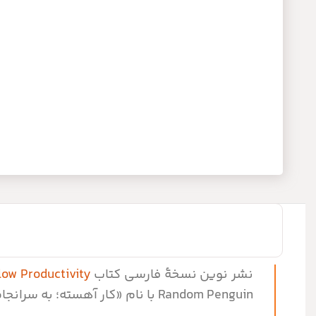
نشر نوین نسخۀ فارسی کتاب
low Productivity
Random Penguin با نام «کار آهسته؛ به سرانجام رساندن کارها بدون فرسودگی» منتشر می‌کند.