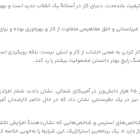
یفیت بلندمدت. دنیای کار در آستانۀ یک انقلاب جدید است و به
یرانسانی و خلق مفاهیمی متفاوت از کار و بهره‌وری بوده و برا
 کردن به معنی اجتناب از کار و تنبلی نیست؛ بلکه رویکردی است
هنگ رایج بهتر دانستن مشغولیت بیشتر را رد کند.
مؤسسۀ مک‌کینزی و لین‌این ، در مطالعه‌ای روی بیش از 65 هزار دانش‌ورز در آمریکای شمالی، 
یز در یک نظرسنجی نشان داد که در حال حاضر کارمندان آمری
ه شاخص‌های استرس و شاخص‌هایی که نشان‌دهندۀ افزایش تلاش
یاز دارد.». یک برنامه‌ریز استراتژیک، این شرایط را به‌خوبی خلاصه 