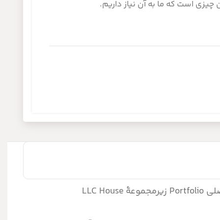
 چیزی است که ما به آن نیاز داریم.
را با خرید حق انحصاری ترجمه و انتشار در ایران از ناشر اصلی Portfolio زیرمجموعۀ LLC House