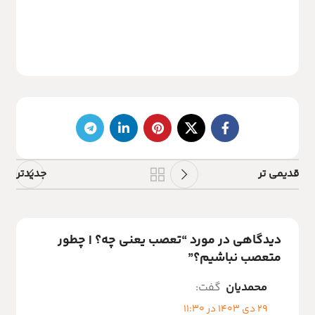
قدیمی تر
جدیدتر
دیدگاهی در مورد “
تعصب یعنی چه؟ | چطور
متعصب نباشیم؟
”
محمدیان
گفت:
29 دی 1403 در 11:30