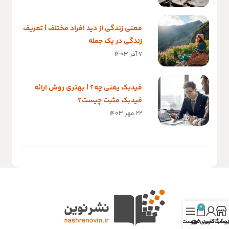
معنی زندگی از دید افراد مختلف | تعریف
زندگی در یک جمله
7 آذر 1403
فیدبک یعنی چه؟ | بهتری روش ارائه
فیدبک مثبت چیست؟
22 مهر 1403
0
روشگاه
ساب کاربری من
سبد خرید
فهرست