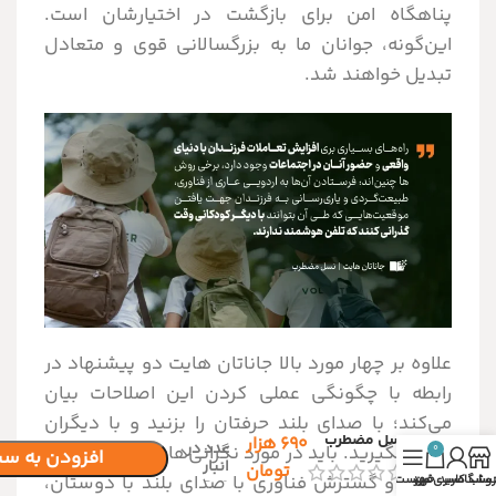
پناهگاه امن برای بازگشت در اختیارشان است.
این‌گونه، جوانان ما به بزرگسالانی قوی و متعادل
تبدیل خواهند شد.
علاوه بر چهار مورد بالا جاناتان هایت دو پیشنهاد در
رابطه با چگونگی عملی کردن این اصلاحات بیان
می‌کند؛ با صدای بلند حرفتان را بزنید و با دیگران
فقط 1
نسل مضطرب
۶۹۰
هزار
عدد در
ارتباط بگیرید. باید در مورد نگرانی‌های خود در ارتباط
0
افزودن به سب
انبار
تومان
با نشر و گسترش فناوری با صدای بلند با دوستان،
روشگاه
ساب کاربری من
سبد خرید
فهرست
موجود