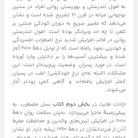
به افول تندرستی و بهزیستی روانی افراد در سنین
نوجوانیِ میانه در قرن ۲۱ تشریح شده است و نشان
می‌دهد که تغییر سریع به دوران کودکیِ مبتنی بر
تلفن تا چه حد ویرانگر بوده است. افول تندرستی
روانی در قالب افزایش شدید نرخ اضطراب، افسردگی
و خودزنی نمود یافته است که از اوایل دهۀ ۲۰۱۰ آغاز
شده و بیشترین آسیب‌ها را بر دختران وارد آورده
است. در مورد پسران، وضعیت پیچیده‌تر است؛ این
مشکلات (البته به‌جز نرخ خودکشی) اغلب در پسران
کمتر افزایش یافته‌اند و گاهی کمی زودتر آغاز
می‌شوند.
جانات هایت در
بخش دوم کتاب
نسل مضطرب، به
پیش‌زمینۀ ماجرا می‌پردازد. بحران سلامت روانِ دهۀ
۲۰۱۰ در افزایش ترس‌های والدین و محافظت مفرط
آنان از فرزندانشان در دهۀ ۱۹۹۰ ریشه دارد. او نشان
خواهد داد که چگونه تلفن‌های هوشمند در همراهی