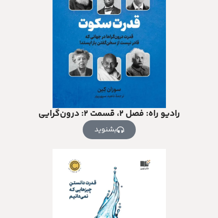
رادیو راه: فصل ۲، قسمت ۲: درون‌گرایی
بشنوید