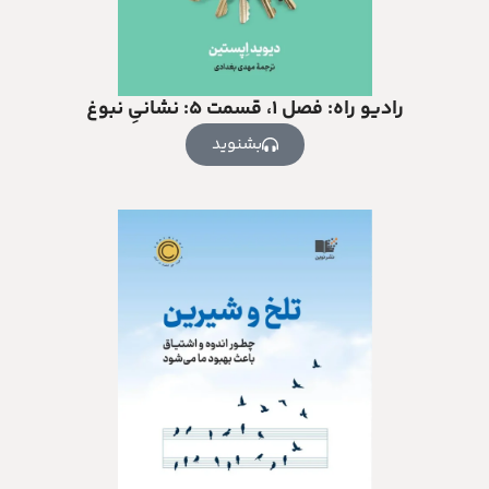
رادیو راه: فصل ۱، قسمت ۵: نشانیِ نبوغ
بشنوید