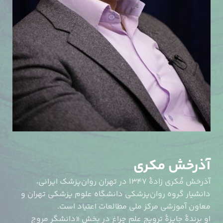
آذرخش مکری
آذرخش مُکری زادهٔ ۱۳۴۷ در تهران روان‌پزشک ایرانی،
دانشیار گروه روان‌پزشکی دانشگاه علوم پزشکی تهران و
معاون آموزشی مرکز ملی مطالعات اعتیاد است.
او برندهٔ جایزهٔ ترویجِ علمِ چراغ در بخشِ «دانشگر مروج