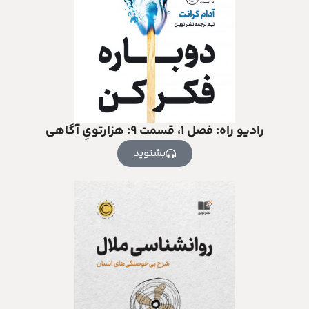
رادیو راه: فصل ۱، قسمت ۹: هزارتویِ آگاهی
بشنوید