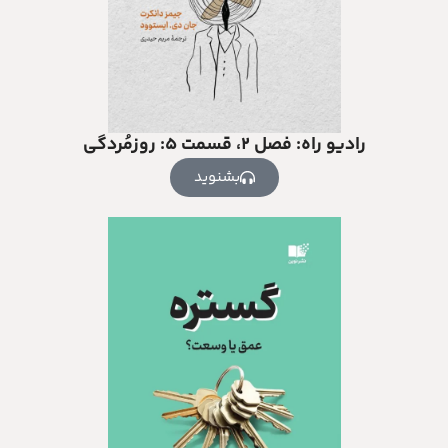
رادیو راه: فصل ۲، قسمت ۵: روزمُردگی
بشنوید