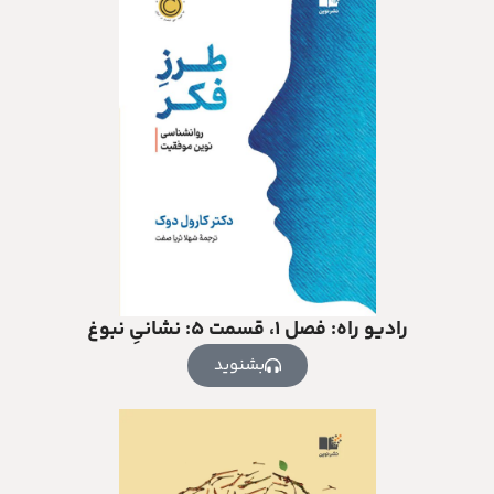
رادیو راه: فصل ۱، قسمت ۵: نشانیِ نبوغ
بشنوید