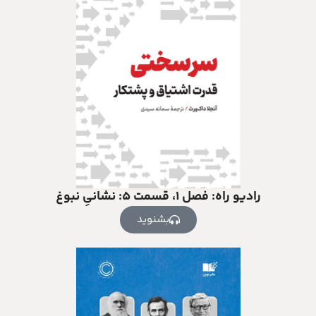
رادیو راه: فصل ۱، قسمت ۵: نشانیِ نبوغ
بشنوید